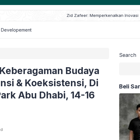
feer: Memperkenalkan Inovasi Terbaru di Dunia Teknologi dalam Pen
unakan WordPress
 Developement
Search
k Keberagaman Budaya
ansi & Koeksistensi, Di
Beli Sa
ark Abu Dhabi, 14-16
ad