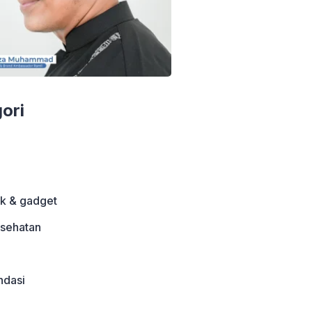
ori
ik & gadget
sehatan
dasi