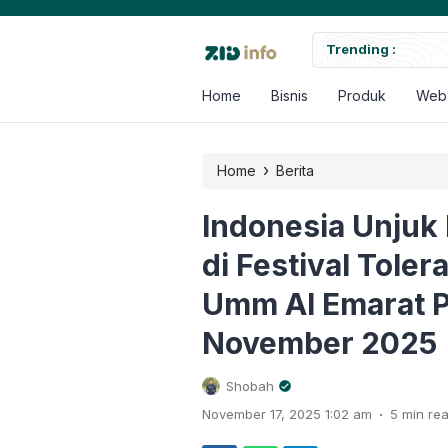
luncurkan Bisnisnya
Trending :
Zid Za
mengg
Home
Bisnis
Produk
Web
›
Home
Berita
Indonesia Unju
di Festival Toler
Umm Al Emarat P
November 2025
Shobah
.
November 17, 2025 1:02 am
5 min re