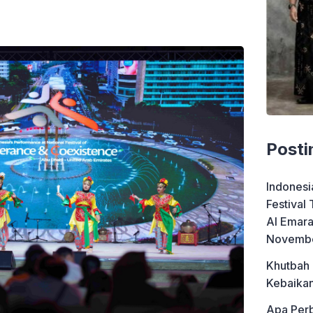
Posti
Indonesi
Festival
Al Emara
Novemb
Khutbah
Kebaikan
Apa Perb