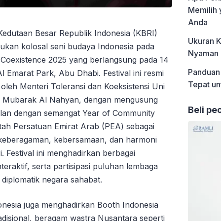
Memilih 
Anda
edutaan Besar Republik Indonesia (KBRI)
Ukuran K
ukan kolosal seni budaya Indonesia pada
Nyaman u
 & Coexistence 2025 yang berlangsung pada 14
Panduan 
Emarat Park, Abu Dhabi. Festival ini resmi
Tepat un
leh Menteri Toleransi dan Koeksistensi Uni
in Mubarak Al Nahyan, dengan mengusung
Beli pe
jalan dengan semangat Year of Community
tah Persatuan Emirat Arab (PEA) sebagai
eberagaman, kebersamaan, dan harmoni
. Festival ini menghadirkan berbagai
eraktif, serta partisipasi puluhan lembaga
diplomatik negara sahabat.
ndonesia juga menghadirkan Booth Indonesia
adisional, beragam wastra Nusantara seperti