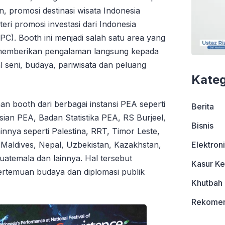
n, promosi destinasi wisata Indonesia
eri promosi investasi dari Indonesia
PC). Booth ini menjadi salah satu area yang
a memberikan pengalaman langsung kepada
 seni, budaya, pariwisata dan peluang
Kateg
luhan booth dari berbagai instansi PEA seperti
Berita
sian PEA, Badan Statistika PEA, RS Burjeel,
Bisnis
innya seperti Palestina, RRT, Timor Leste,
Elektron
, Maldives, Nepal, Uzbekistan, Kazakhstan,
atemala dan lainnya. Hal tersebut
Kasur Ke
 pertemuan budaya dan diplomasi publik
Khutbah
Rekomen