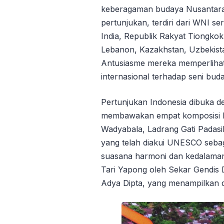
keberagaman budaya Nusantara
pertunjukan, terdiri dari WNI s
India, Republik Rakyat Tiongkok
Lebanon, Kazakhstan, Uzbekista
Antusiasme mereka memperlihatk
internasional terhadap seni bud
Pertunjukan Indonesia dibuka 
membawakan empat komposisi k
Wadyabala, Ladrang Gati Padas
yang telah diakui UNESCO seba
suasana harmoni dan kedalaman 
Tari Yapong oleh Sekar Gendis
Adya Dipta, yang menampilkan 