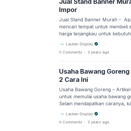
Jual Stand Banner Murah
Impor
Jual Stand Banner Murah – Ap
mencari tempat untuk membeli 
harga terjangkau untuk kebutuh
konser? Selamat datang di Zidi
Lautan Display
berbagai supplier dari berbaga
.
0 Comments
3 years
ago
banner asli impor bisa di Lautan
stand banner dan percetakan on
menyediakan beragam jenis stand
Usaha Bawang Goreng M
2 Cara Ini
Usaha Bawang Goreng – Artikel 
untuk memulai usaha bawang go
Selain mendapatkan caranya, k
menemukan solusi untuk memula
Lautan Display
menggunakan sistem dropship d
.
0 Comments
3 years
ago
bawang goreng tanpa perlu mod