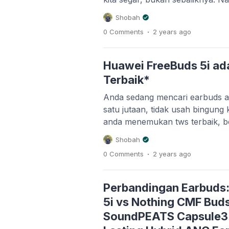
bukan karena kamu tidur kurang
Shobah
yang kamu pakai. Jadi, ceritany
.
0 Comments
2 years
ago
Andi, curhat tentang gimana tiap
ngerasa punggungnya sakit. Gu
Huawei FreeBuds 5i ad
Terbaik*
Anda sedang mencari earbuds a
satu jutaan, tidak usah bingun
anda menemukan tws terbaik, b
Huawei FreeBuds 5i Kualitas Au
Shobah
menawarkan kualitas audio Hi-
.
0 Comments
2 years
ago
codec LDAC. Ini berarti Anda m
lebih jernih dan detail, cocok u
[…]
Perbandingan Earbuds
5i vs Nothing CMF Buds
SoundPEATS Capsule3 