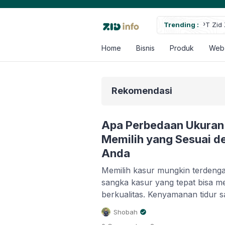
ayakan Masa Depan melalui Solusi Teknologi Inovatif
Trending :
Home
Bisnis
Produk
Web
Rekomendasi
Apa Perbedaan Ukuran 
Memilih yang Sesuai d
Anda
Memilih kasur mungkin terdengar
sangka kasur yang tepat bisa mem
berkualitas. Kenyamanan tidur s
ukuran kasur yang Anda pilih. M
Shobah
ukuran kasur yang umum ditemu
.