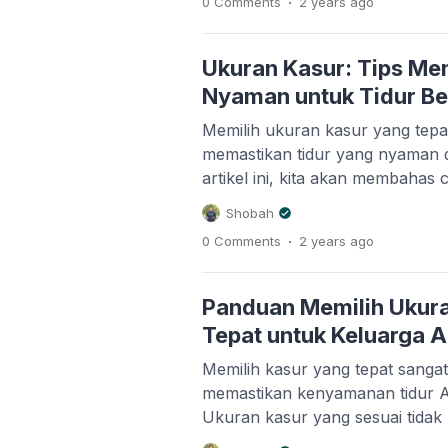
0 Comments
2 years
ago
Gambaran Umum Ukuran Kasur S
90×200 cm Kelebihan: Cukup un
atau anak remaja. […]
Ukuran Kasur: Tips Mem
Nyaman untuk Tidur Be
Memilih ukuran kasur yang tepa
memastikan tidur yang nyaman d
artikel ini, kita akan membahas
tepat dan ukuran yang sesuai 
Shobah
Mari simak lebih lanjut! Menga
.
0 Comments
2 years
ago
Ukuran kasur memiliki peran si
kualitas tidur Anda. Kasur yang t
Panduan Memilih Ukur
Tepat untuk Keluarga 
Memilih kasur yang tepat sangat
memastikan kenyamanan tidur A
Ukuran kasur yang sesuai tida
kenyamanan tetapi juga menduk