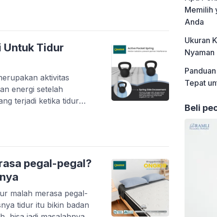
n lengkap untuk
Memilih 
kasur yang tepat untuk
Anda
i Ukuran Kasur Sebelum
Ukuran K
a mengenali berbagai
 Untuk Tidur
Nyaman u
Panduan 
merupakan aktivitas
Tepat un
an energi setelah
g terjadi ketika tidur
Beli pe
a dapat mengganggu
da begitu banyak hal yang
r anda. Mungkin salah
 nyaman atau terlalu
ap remeh […]
rasa pegal-pegal?
inya
ur malah merasa pegal-
ya tidur itu bikin badan
h, bisa jadi masalahnya