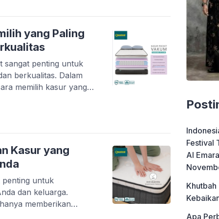
ingle Ukuran: Sekitar
tuk satu orang dewasa
ilih yang Paling
rkualitas
t sangat penting untuk
an berkualitas. Dalam
 cara memilih kasur yang
dengan kebutuhan Anda.
Posti
pa Ukuran Kasur Penting?
gnifikan dalam menentukan
Indonesi
erlalu kecil dapat […]
Festival
an Kasur yang
Al Emara
Anda
Novemb
 penting untuk
Khutbah
nda dan keluarga.
Kebaikan
k hanya memberikan
ung kesehatan tulang
Apa Perb