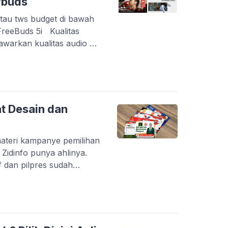
rbuds
tau tws budget di bawah
 FreeBuds 5i Kualitas
warkan kualitas audio Hi-
C. Ini berarti Anda
rnih dan detail, cocok
 kualitas audio terbaik.
: Dilengkapi […]
t Desain dan
materi kampanye pemilihan
 Zidinfo punya ahlinya.
f dan pilpres sudah
n untuk mengetahui siapa
024 nanti. Meskipun
kesempatan untuk
 kampanye. Salah satunya
[…]