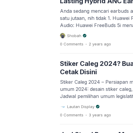
Lasting Hybrid ANC Ea
Anda sedang mencari earbuds a
satu jutaan, nih tidak 1. Huawei
Audio: Huawei FreeBuds 5i mena
Res dengan dukungan codec LDA
Shobah
mendapatkan suara yang lebih je
.
0 Comments
2 years
ago
untuk pecinta musik yang mencari
Active Noise Cancellation (ANC)
Stiker Caleg 2024? Bua
Cetak Disini
Stiker Caleg 2024 – Persiapan 
umum 2024: desain stiker caleg,
Jadwal pemilihan umum legislati
semakin dekat, menghitung bula
Lautan Display
yang akan terpilih pada tahun 2
.
0 Comments
3 years
ago
waktu sudah dekat, masih ada 
mempersiapkan berbagai materi
adalah pembuatan stiker caleg, 