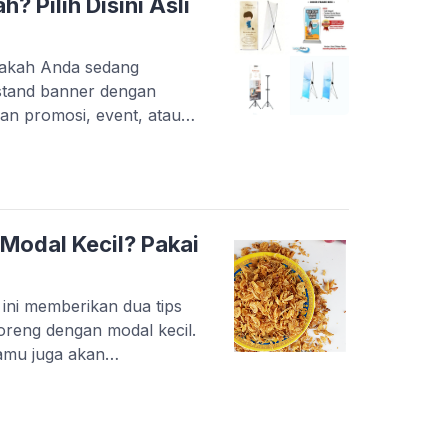
? Pilih Disini Asli
akah Anda sedang
stand banner dengan
an promosi, event, atau
nfo! tempat pertemuan
i produk. Pemesanan stand
 Display. Sebagai importir
line, Lautan Display
 berdiri […]
odal Kecil? Pakai
ini memberikan dua tips
reng dengan modal kecil.
amu juga akan
i usaha! Pertama,
i mana Kamu bisa menjual
al awal besar. Dalam