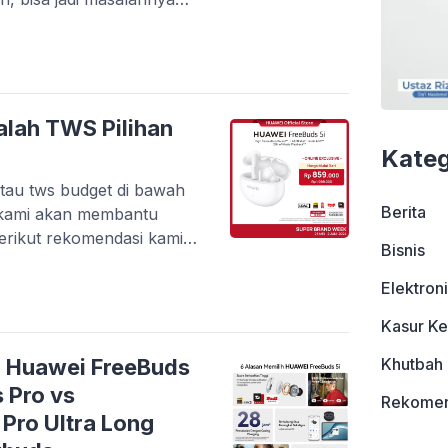
 lama, tapi karena kasur
a suatu hari, teman gue,
 pagi dia bangun selalu
e […]
alah TWS Pilihan
Kateg
tau tws budget di bawah
Berita
g kami akan membantu
erikut rekomendasi kami
Bisnis
dio: Huawei FreeBuds 5i
Res dengan dukungan
Elektron
endapatkan suara yang
Kasur Ke
ntuk pecinta musik yang
Khutbah
: Huawei FreeBuds
 Pro vs
Rekomen
Pro Ultra Long