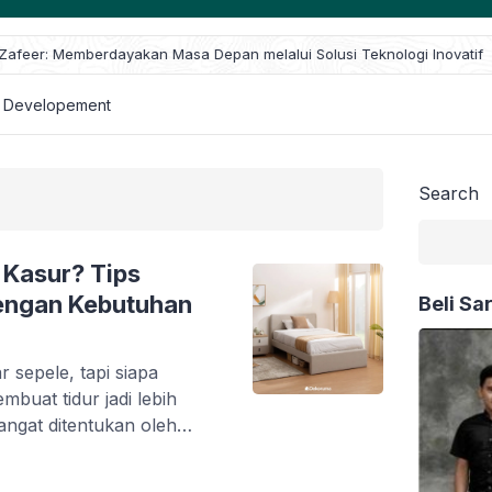
Pembukaan Era Baru: Zid Zafeer Resmi Meluncurkan Bisni
 Developement
Search
Kasur? Tips
engan Kebutuhan
Beli Sa
 sepele, tapi siapa
buat tidur jadi lebih
angat ditentukan oleh
ari kita bahas ukuran-
kan di pasaran.