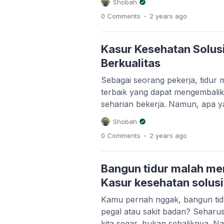
Shobah
belakang Anda. Berikut pandua
.
0 Comments
2 years
ago
membantu Anda memilih ukuran 
keluarga Anda. Kenali Berbaga
memilih kasur, ada baiknya And
Kasur Kesehatan Solusi
ukuran […]
Berkualitas
Sebagai seorang pekerja, tidur 
terbaik yang dapat mengembalik
seharian bekerja. Namun, apa yan
anda tidak berkualitas sehingg
Shobah
pekerjaan di hari berikutnya. A
.
0 Comments
2 years
ago
dapat menurunkan kualitas tidu
satunya adalah kasur yang tidak
keras. Anda mungkin mengangg
Bangun tidur malah me
Kasur kesehatan solus
Kamu pernah nggak, bangun tid
pegal atau sakit badan? Seharusn
kita segar, bukan sebaliknya. Na